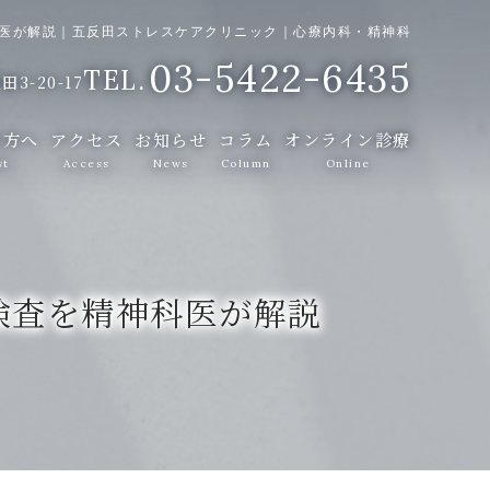
医が解説｜五反田ストレスケアクリニック｜心療内科・精神科
03-5422-6435
3-20-17
の方へ
アクセス
お知らせ
コラム
オンライン診療
st
Access
News
Column
Online
検査を精神科医が解説