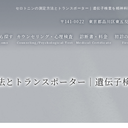
セロトニンの測定方法とトランスポーター｜遺伝子検査を精神科
〒141-0022
東京都品川区東五反田
ら探す
カウンセリング・心理検査
診断書・料金
初診
toms
Counseling/Psychological Test
Medical Certificate
Fir
法とトランスポーター｜遺伝子