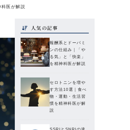
神科医が解説
人気の記事
報酬系とドーパミ
ンの仕組み｜「や
る気」と「快楽」
を精神科医が解説
セロトニンを増や
す方法10選｜食べ
物・運動・生活習
慣を精神科医が解
説
SSRIとSNRIの違