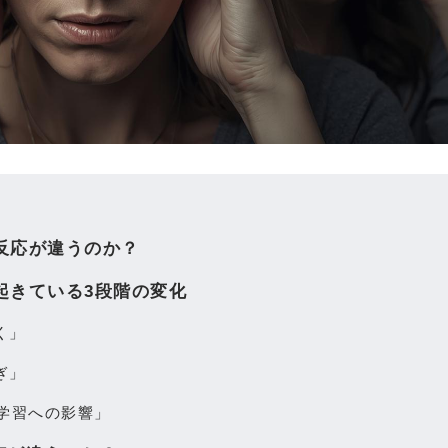
反応が違うのか？
起きている3段階の変化
く」
ぎ」
と学習への影響」