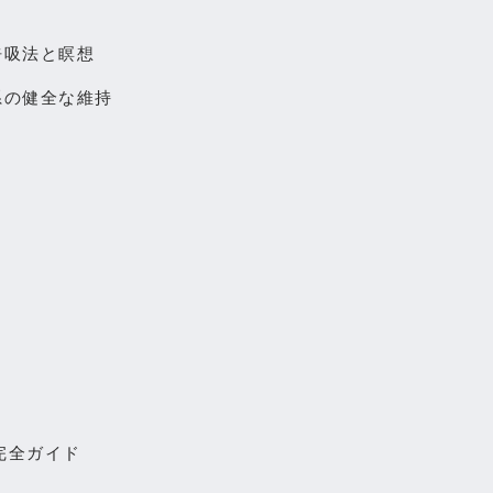
呼吸法と瞑想
系の健全な維持
完全ガイド