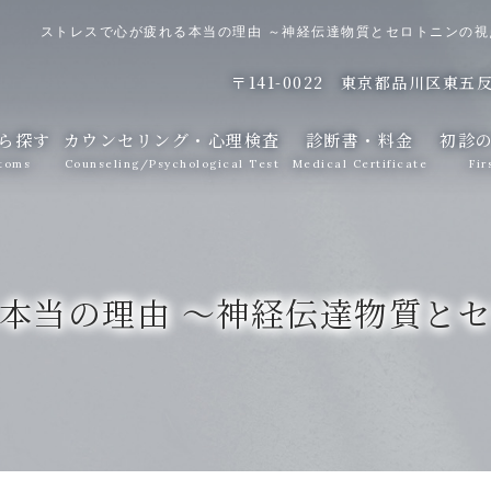
ストレスで心が疲れる本当の理由 ～神経伝達物質とセロトニンの
〒141-0022
東京都品川区東五反田
ら探す
カウンセリング・心理検査
診断書・料金
初診
toms
Counseling/Psychological Test
Medical Certificate
Fir
本当の理由 ～神経伝達物質と