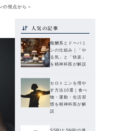
ンの視点から～
人気の記事
報酬系とドーパミ
ンの仕組み｜「や
る気」と「快楽」
を精神科医が解説
セロトニンを増や
す方法10選｜食べ
物・運動・生活習
慣を精神科医が解
説
SSRIとSNRIの違