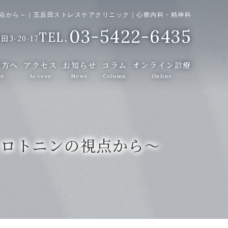
視点から～｜五反田ストレスケアクリニック｜心療内科・精神科
03-5422-6435
3-20-17
の方へ
アクセス
お知らせ
コラム
オンライン診療
st
Access
News
Column
Online
セロトニンの視点から～