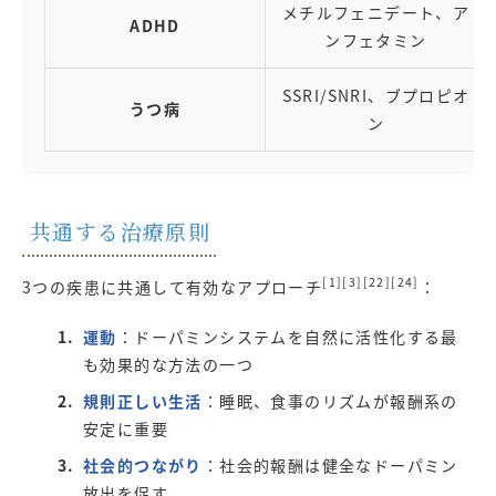
メチルフェニデート、ア
ADHD
ンフェタミン
SSRI/SNRI、ブプロピオ
うつ病
ン
共通する治療原則
[1][3][22][24]
3つの疾患に共通して有効なアプローチ
：
運動
：ドーパミンシステムを自然に活性化する最
も効果的な方法の一つ
規則正しい生活
：睡眠、食事のリズムが報酬系の
安定に重要
社会的つながり
：社会的報酬は健全なドーパミン
放出を促す