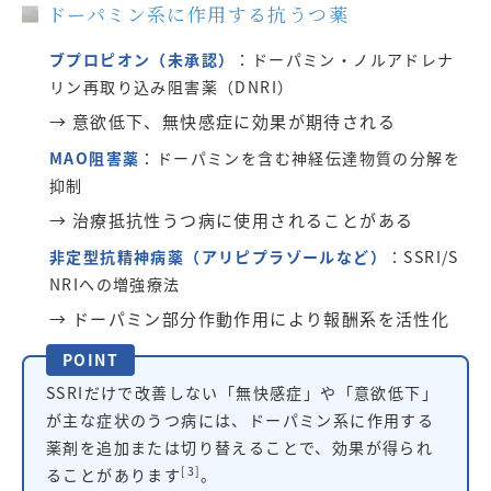
ドーパミン系に作用する抗うつ薬
ブプロピオン（未承認）
：ドーパミン・ノルアドレナ
リン再取り込み阻害薬（DNRI）
→ 意欲低下、無快感症に効果が期待される
MAO阻害薬
：ドーパミンを含む神経伝達物質の分解を
抑制
→ 治療抵抗性うつ病に使用されることがある
非定型抗精神病薬（アリピプラゾールなど）
：SSRI/S
NRIへの増強療法
→ ドーパミン部分作動作用により報酬系を活性化
POINT
SSRIだけで改善しない「無快感症」や「意欲低下」
が主な症状のうつ病には、ドーパミン系に作用する
薬剤を追加または切り替えることで、効果が得られ
[3]
ることがあります
。