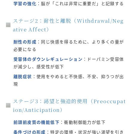
学習の強化
：脳が「これは非常に重要だ」と記録する
ステージ2：耐性と離脱（Withdrawal/Neg
ative Affect）
耐性の形成
：同じ快感を得るために、より多くの量が
必要になる
受容体のダウンレギュレーション
：ドーパミン受容体
が減少し、感受性が低下
離脱症状
：使用をやめると不快感、不安、抑うつが出
現
ステージ3：渇望と強迫的使用（Preoccupat
ion/Anticipation）
前頭前皮質の機能低下
：衝動制御能力が低下
条件づけの形成
：特定の環境・状況が強い渇望を引き