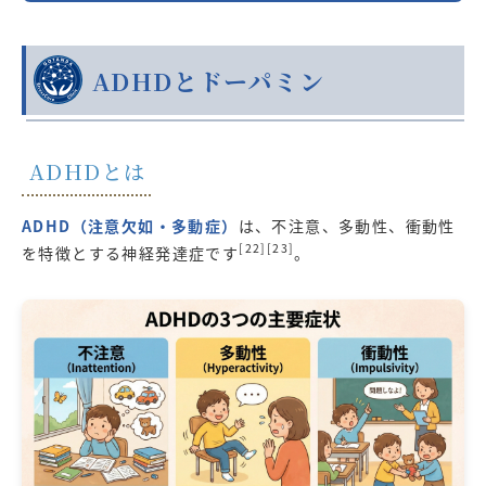
ADHDとドーパミン
ADHDとは
ADHD（注意欠如・多動症）
は、不注意、多動性、衝動性
[22][23]
を特徴とする神経発達症です
。