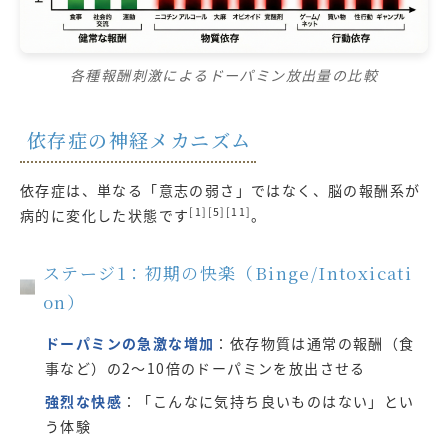
各種報酬刺激によるドーパミン放出量の比較
依存症の神経メカニズム
依存症は、単なる「意志の弱さ」ではなく、脳の報酬系が
[1][5][11]
病的に変化した状態です
。
ステージ1：初期の快楽（Binge/Intoxicati
on）
ドーパミンの急激な増加
：依存物質は通常の報酬（食
事など）の2〜10倍のドーパミンを放出させる
強烈な快感
：「こんなに気持ち良いものはない」とい
う体験