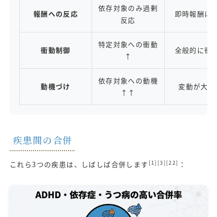
依存対象のみ過剰
報酬への反応
即時報酬に
反応
特定対象への衝動
衝動制御
全般的に衝
↑
依存対象への動機
動機づけ
変動が大き
↑↑
疾患間の合併
[1][3][22]
これら3つの疾患は、しばしば合併します
：