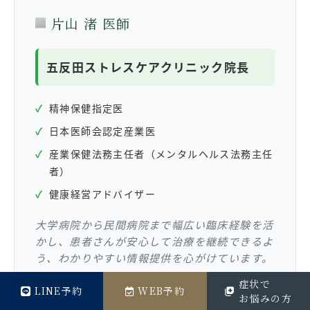
片山 渚 医師
五反田ストレスケアクリニック院長
✓
精神保健指定医
✓
日本医師会認定産業医
✓
産業保健法務主任者（メンタルヘルス法務主任
者）
✓
健康経営アドバイザー
大学病院から民間病院まで幅広い臨床経験を活
かし、患者さんが安心して治療を継続できるよ
う、わかりやすい情報提供を心がけています。
症状で
LINE予約
WEB予約
お悩みの方