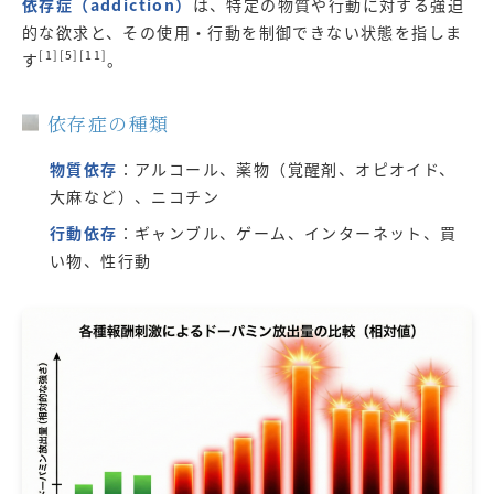
依存症（addiction）
は、特定の物質や行動に対する強迫
的な欲求と、その使用・行動を制御できない状態を指しま
[1][5][11]
す
。
依存症の種類
物質依存
：アルコール、薬物（覚醒剤、オピオイド、
大麻など）、ニコチン
行動依存
：ギャンブル、ゲーム、インターネット、買
い物、性行動