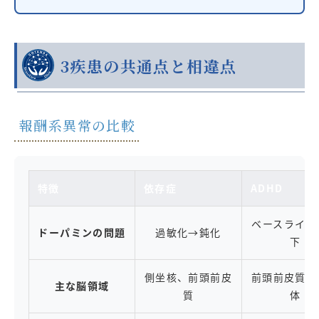
3疾患の共通点と相違点
報酬系異常の比較
特徴
依存症
ADHD
ベースライン
ドーパミンの問題
過敏化→鈍化
下
側坐核、前頭前皮
前頭前皮質、
主な脳領域
質
体