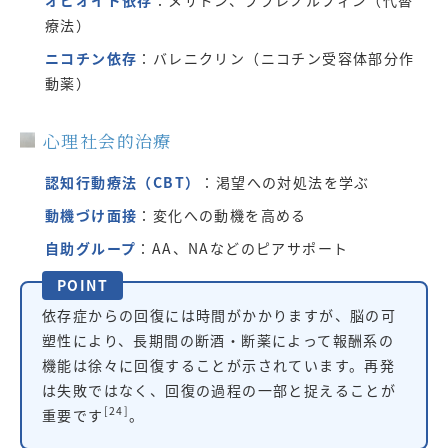
療法）
ニコチン依存
：バレニクリン（ニコチン受容体部分作
動薬）
心理社会的治療
認知行動療法（CBT）
：渇望への対処法を学ぶ
動機づけ面接
：変化への動機を高める
自助グループ
：AA、NAなどのピアサポート
POINT
依存症からの回復には時間がかかりますが、脳の可
塑性により、長期間の断酒・断薬によって報酬系の
機能は徐々に回復することが示されています。再発
は失敗ではなく、回復の過程の一部と捉えることが
[24]
重要です
。