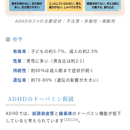
ADHDの3つの主要症状：不注意・多動性・衝動性
疫学
有病率
：子どもの約5-7%、成人の約2.5%
性差
：男性に多い（男女比は約2:1）
持続性
：約60%は成人期まで症状が続く
遺伝率
：約70-80%（遺伝の影響が大きい）
ADHDのドーパミン仮説
ADHDでは、
前頭前皮質
と
線条体
のドーパミン機能が低下
[22][23]
していると考えられています
。