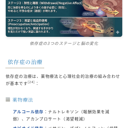
依存症の3つのステージと脳の変化
依存症の治療
依存症の治療は、薬物療法と心理社会的治療の組み合わせ
[24]
が基本です
：
薬物療法
アルコール依存
：ナルトレキソン（報酬効果を減
弱）、アカンプロサート（渇望軽減）
オピオイド依存
：メサドン、ブプレノルフィン（代替